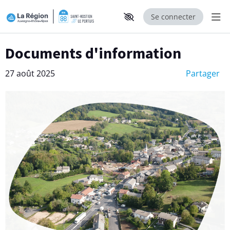
Se connecter
Aff
Aller au contenu principal
Paramètres d'accessibilité
Documents d'information
27 août 2025
Partager